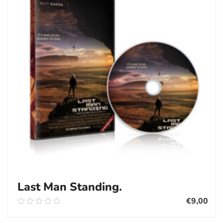
Last Man Standing.
€
9,00
0.00
out